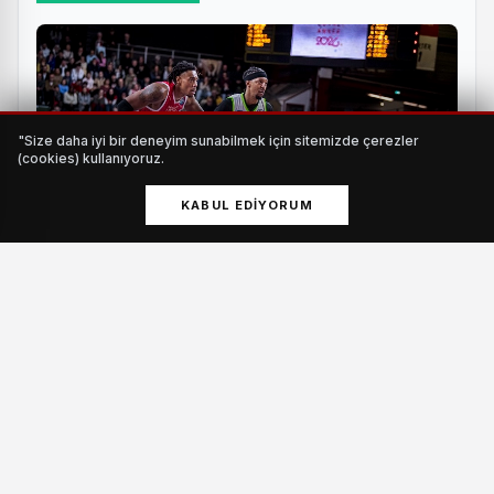
"Size daha iyi bir deneyim sunabilmek için sitemizde çerezler
(cookies) kullanıyoruz.
KABUL EDIYORUM
TOFAŞ turu Bursa'ya bıraktı
HABERI OKU
Kayseri’nin dört bir yanında, şehrin spor altyapısını
güçlendiren 31 modern tesis, yıl boyunca 357 bin 75