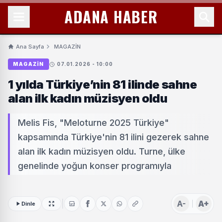
ADANA HABER
Ana Sayfa
MAGAZİN
MAGAZİN
07.01.2026 - 10:00
1 yılda Türkiye’nin 81 ilinde sahne
alan ilk kadın müzisyen oldu
Melis Fis, "Meloturne 2025 Türkiye"
kapsamında Türkiye'nin 81 ilini gezerek sahne
alan ilk kadın müzisyen oldu. Turne, ülke
genelinde yoğun konser programıyla
A-
A+
Dinle