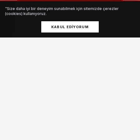
"Size daha iyi bir deneyim sunabilmek için sitemizde çerezler
(cookies) kullanıyoruz.
KABUL EDIYORUM
Halı yıkama firması
HABERI OKU
Ziyaretler sırasında şehit ailesi ve gazi ile sohbet edilerek,
onların hayır duaları alındı ve bayram sevincine ortak
olundu. Belediye Başkanı Bilal Uludağ, ziyaret sonrası