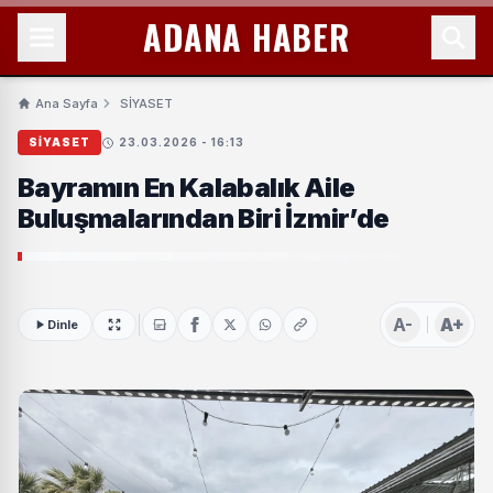
ADANA HABER
Ana Sayfa
SİYASET
SİYASET
23.03.2026 - 16:13
Bayramın En Kalabalık Aile
Buluşmalarından Biri İzmir’de
A-
A+
Dinle