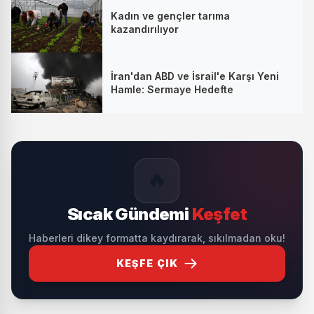
Kadın ve gençler tarıma
kazandırılıyor
İran'dan ABD ve İsrail'e Karşı Yeni
Hamle: Sermaye Hedefte
🔥
Sıcak Gündemi
Keşfet
Haberleri dikey formatta kaydırarak, sıkılmadan oku!
KEŞFE ÇIK