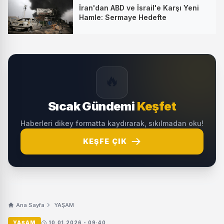
İran'dan ABD ve İsrail'e Karşı Yeni
Hamle: Sermaye Hedefte
🔥
Sıcak Gündemi
Keşfet
Haberleri dikey formatta kaydırarak, sıkılmadan oku!
KEŞFE ÇIK
Ana Sayfa
YAŞAM
YAŞAM
10.01.2026 - 09:40