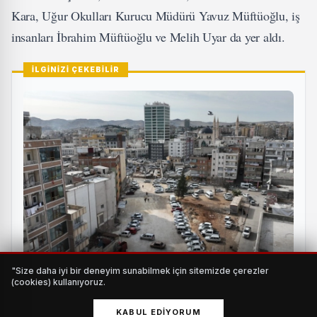
Kara, Uğur Okulları Kurucu Müdürü Yavuz Müftüoğlu, iş
insanları İbrahim Müftüoğlu ve Melih Uyar da yer aldı.
İLGİNİZİ ÇEKEBİLİR
"Size daha iyi bir deneyim sunabilmek için sitemizde çerezler
25 metrelik yol projesinde çalışmalar hız kazandı
(cookies) kullanıyoruz.
HABERI OKU
KABUL EDIYORUM