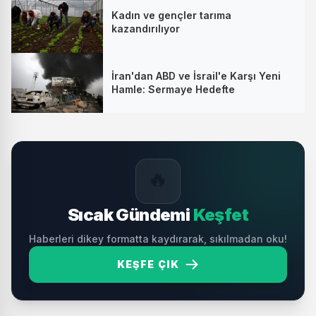
Kadın ve gençler tarıma
kazandırılıyor
İran'dan ABD ve İsrail'e Karşı Yeni
Hamle: Sermaye Hedefte
🔥
Sıcak Gündemi
Keşfet
Haberleri dikey formatta kaydırarak, sıkılmadan oku!
KEŞFE ÇIK