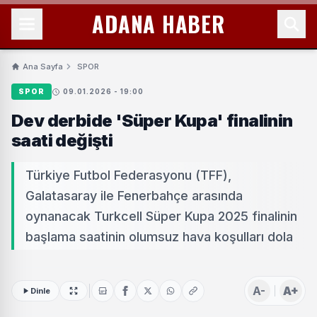
ADANA HABER
Ana Sayfa
SPOR
SPOR
09.01.2026 - 19:00
Dev derbide 'Süper Kupa' finalinin
saati değişti
Türkiye Futbol Federasyonu (TFF),
Galatasaray ile Fenerbahçe arasında
oynanacak Turkcell Süper Kupa 2025 finalinin
başlama saatinin olumsuz hava koşulları dola
A-
A+
Dinle