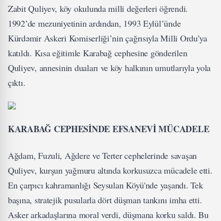
Zabit Quliyev, köy okulunda milli değerleri öğrendi.
1992’de mezuniyetinin ardından, 1993 Eylül’ünde
Kürdəmir Askeri Komiserliği’nin çağrısıyla Milli Ordu’ya
katıldı. Kısa eğitimle Karabağ cephesine gönderilen
Quliyev, annesinin duaları ve köy halkının umutlarıyla yola
çıktı.
KARABAĞ CEPHESİNDE EFSANEVİ MÜCADELE
Ağdam, Fuzuli, Ağdere ve Terter cephelerinde savaşan
Quliyev, kurşun yağmuru altında korkusuzca mücadele etti.
En çarpıcı kahramanlığı Seysulan Köyü'nde yaşandı. Tek
başına, stratejik pusularla dört düşman tankını imha etti.
Asker arkadaşlarına moral verdi, düşmana korku saldı. Bu