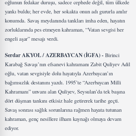
oğlunun fedakar duruşu, sadece cephede değil, tüm ülkede
yankı buldu; her evde, her sokakta onun adı gururla anılır
konumda. Savaş meydanında tankları imha eden, hayatın
zorluklarında pes etmeyen kahraman, “Vatan sevgisi her
engeli aşar” mesajı verdi.
Serdar AKYOL / AZERBAYCAN (İGFA) -
Birinci
Karabağ Savaşı’nın efsanevi kahramanı Zabit Quliyev Adil
oğlu, vatan sevgisiyle dolu hayatıyla Azerbaycan’ın
bağımsızlık destanını yazdı. 1995’te “Azerbaycan Milli
Kahramanı” unvanı alan Quliyev, Seysulan’da tek başına
dört düşman tankını etkisiz hale getirerek tarihe geçti.
Savaş sonrası sağlık sorunlarına rağmen hayata tutunan
kahraman, genç nesillere ilham kaynağı olmaya devam
ediyor.