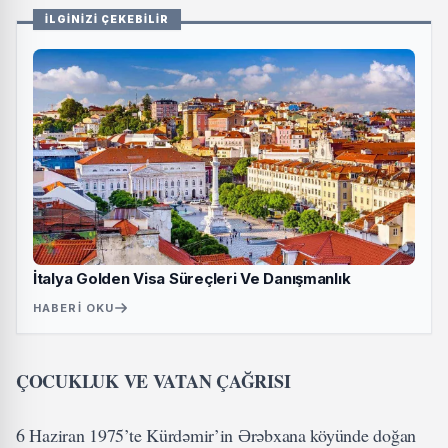
İLGİNİZİ ÇEKEBİLİR
İtalya Golden Visa Süreçleri Ve Danışmanlık
HABERI OKU
ÇOCUKLUK VE VATAN ÇAĞRISI
6 Haziran 1975’te Kürdəmir’in Ərəbxana köyünde doğan