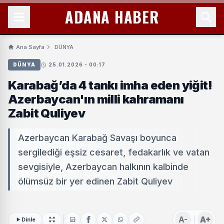
ADANA HABER
Ana Sayfa
DÜNYA
DÜNYA
25.01.2026 - 00:17
Karabağ’da 4 tankı imha eden yiğit!
Azerbaycan'ın milli kahramanı
Zabit Quliyev
Azerbaycan Karabağ Savaşı boyunca
sergilediği eşsiz cesaret, fedakarlık ve vatan
sevgisiyle, Azerbaycan halkının kalbinde
ölümsüz bir yer edinen Zabit Quliyev
A-
A+
Dinle