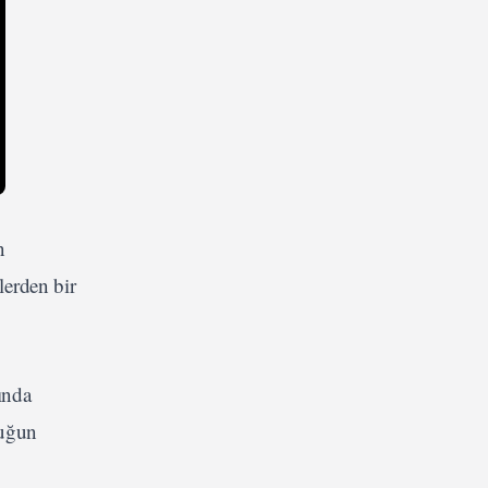
n
lerden bir
ında
cuğun