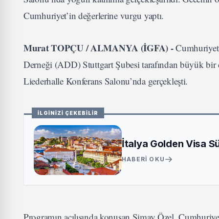
Cumhuriyet’in değerlerine vurgu yaptı.
Murat TOPÇU / ALMANYA (İGFA) -
Cumhuriyeti
Derneği (ADD) Stuttgart Şubesi tarafından büyük bir c
Liederhalle Konferans Salonu’nda gerçekleşti.
İLGİNİZİ ÇEKEBİLİR
İtalya Golden Visa S
HABERI OKU
Programın açılışında konuşan Simay Özel, Cumhuriye