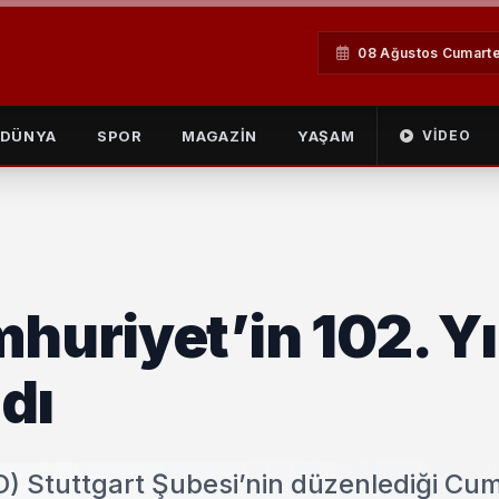
08 Ağustos Cumarte
DÜNYA
SPOR
MAGAZİN
YAŞAM
VIDEO
huriyet’in 102. Yı
dı
) Stuttgart Şubesi’nin düzenlediği Cu