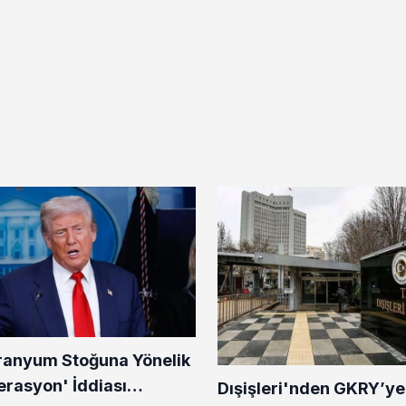
Uranyum Stoğuna Yönelik
erasyon' İddiası
Dışişleri'nden GKRY’ye 