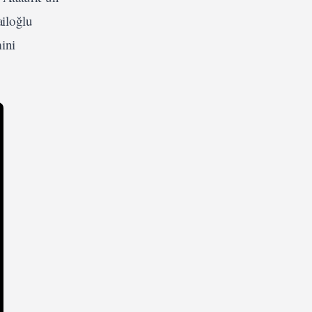
ailoğlu
ini