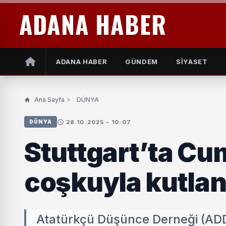
ADANA HABER
ADANA HABER
GÜNDEM
SİYASET
Ana Sayfa
DÜNYA
28.10.2025 - 10:07
DÜNYA
Stuttgart’ta Cum
coşkuyla kutlan
Atatürkçü Düşünce Derneği (ADD