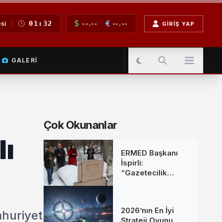
01:32
--.--
--.--
si
GIRIŞ YAP
GALERI
Çok Okunanlar
lı
ERMED Başkanı
İspirli:
“Gazetecilik
Mesleğine Emek
Verenleri
Unutmadık”
2026’nın En İyi
mhuriyet
Strateji Oyunu