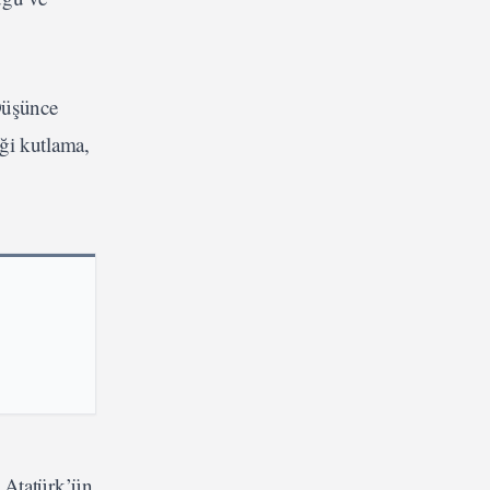
Düşünce
ği kutlama,
 Atatürk’ün