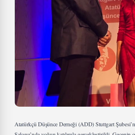
Atatürkçü Düşünce Derneği (ADD) Stuttgart Şubesi’ni
Salonu’nda yoğun katılımla gerçekleştirildi. Gecenin